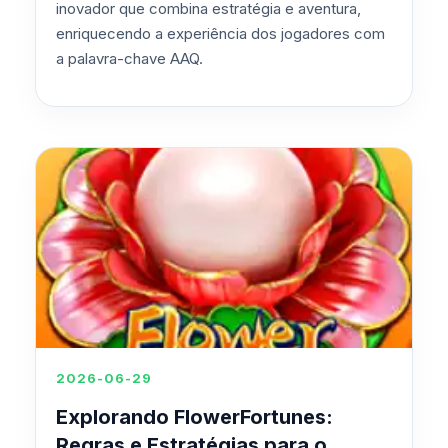
inovador que combina estratégia e aventura,
enriquecendo a experiência dos jogadores com
a palavra-chave AAQ.
2026-06-29
Explorando FlowerFortunes:
Regras e Estratégias para o