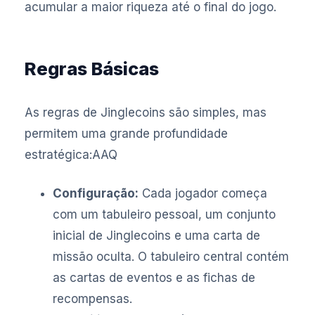
acumular a maior riqueza até o final do jogo.
Regras Básicas
As regras de Jinglecoins são simples, mas
permitem uma grande profundidade
estratégica:
AAQ
Configuração:
Cada jogador começa
com um tabuleiro pessoal, um conjunto
inicial de Jinglecoins e uma carta de
missão oculta. O tabuleiro central contém
as cartas de eventos e as fichas de
recompensas.