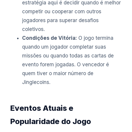
estratégia aqui é decidir quando é melhor
competir ou cooperar com outros
jogadores para superar desafios
coletivos.
Condições de Vitória:
O jogo termina
quando um jogador completar suas
missões ou quando todas as cartas de
evento forem jogadas. O vencedor é
quem tiver o maior número de
Jinglecoins.
Eventos Atuais e
Popularidade do Jogo