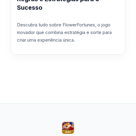
Sucesso
Descubra tudo sobre FlowerFortunes, o jogo
inovador que combina estratégia e sorte para
criar uma experiência única.