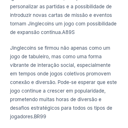
personalizar as partidas e a possibilidade de
introduzir novas cartas de missão e eventos
tornam Jinglecoins um jogo com possibilidade
de expansão contínua.
A89S
Jinglecoins se firmou não apenas como um
jogo de tabuleiro, mas como uma forma
vibrante de interação social, especialmente
em tempos onde jogos coletivos promovem
conexão e diversão. Pode-se esperar que este
jogo continue a crescer em popularidade,
prometendo muitas horas de diversão e
desafios estratégicos para todos os tipos de
jogadores.
BR99