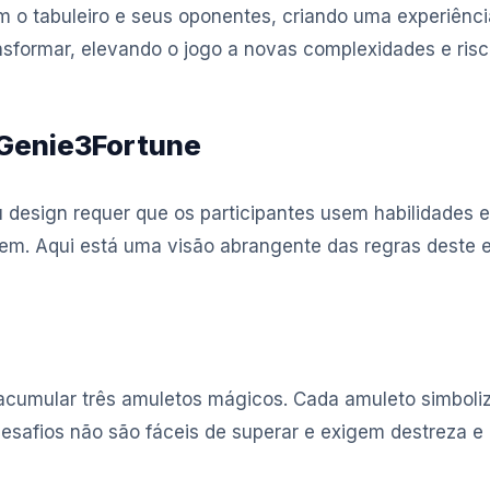
m o tabuleiro e seus oponentes, criando uma experiênc
nsformar, elevando o jogo a novas complexidades e risc
 Genie3Fortune
 design requer que os participantes usem habilidades
em. Aqui está uma visão abrangente das regras deste e
 a acumular três amuletos mágicos. Cada amuleto simboli
desafios não são fáceis de superar e exigem destreza e 