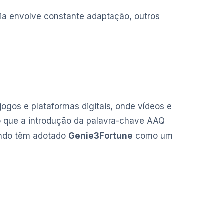
gia envolve constante adaptação, outros
jogos e plataformas digitais, onde vídeos e
ção que a introdução da palavra-chave AAQ
mundo têm adotado
Genie3Fortune
como um