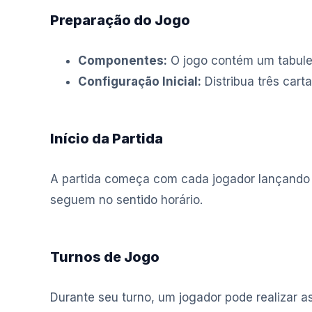
Preparação do Jogo
Componentes:
O jogo contém um tabulei
Configuração Inicial:
Distribua três cart
Início da Partida
A partida começa com cada jogador lançando 
seguem no sentido horário.
Turnos de Jogo
Durante seu turno, um jogador pode realizar a