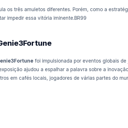
la os três amuletos diferentes. Porém, como a estraté
r impedir essa vitória iminente.
BR99
 Genie3Fortune
enie3Fortune
foi impulsionada por eventos globais de 
sa exposição ajudou a espalhar a palavra sobre a inova
ontros em cafés locais, jogadores de várias partes do 