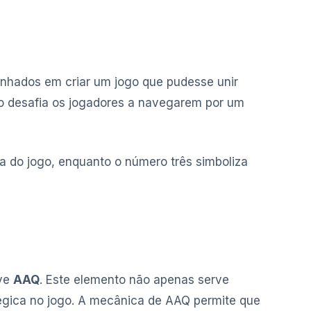
nhados em criar um jogo que pudesse unir
ogo desafia os jogadores a navegarem por um
ca do jogo, enquanto o número três simboliza
ave
AAQ
. Este elemento não apenas serve
égica no jogo. A mecânica de AAQ permite que