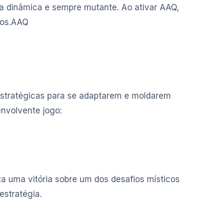
ia dinâmica e sempre mutante. Ao ativar AAQ,
os.
AAQ
 estratégicas para se adaptarem e moldarem
nvolvente jogo:
za uma vitória sobre um dos desafios místicos
estratégia.