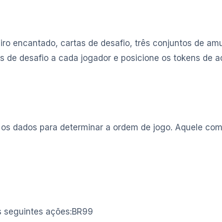
ro encantado, cartas de desafio, três conjuntos de amu
as de desafio a cada jogador e posicione os tokens de a
os dados para determinar a ordem de jogo. Aquele com
s seguintes ações:
BR99