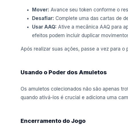
Mover:
Avance seu token conforme o res
Desafiar:
Complete uma das cartas de des
Usar AAQ:
Ative a mecânica AAQ para apli
efeitos podem incluir duplicar movimento
Após realizar suas ações, passe a vez para o 
Usando o Poder dos Amuletos
Os amuletos colecionados não são apenas trof
quando ativá-los é crucial e adiciona uma cama
Encerramento do Jogo