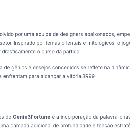
olvido por uma equipe de designers apaixonados, empe
setor. Inspirado por temas orientais e mitológicos, o j
 drasticamente o curso da partida.
ia de gênios e desejos concedidos se reflete na dinâmi
s enfrentam para alcançar a vitória.
BR99
tes de
Genie3Fortune
é a incorporação da palavra-ch
ma camada adicional de profundidade e tensão estrat