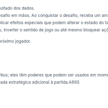
ultado dos dados.
afio em mãos. Ao conquistar o desafio, receba um amu
car efeitos especiais que podem alterar o estado do ta
s, inverter o sentido de jogo ou até mesmo bloquear a
próximo jogador.
éus; eles têm poderes que podem ser usados em momento
da estratégica adicional à partida.
A89S